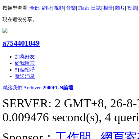
按類型查看:
全部
|
網址
|
視頻
|
音樂
|
Flash
|
日誌
|
相冊
|
圖片
|
投票
|
現在還沒分享。
a754401849
加為好友
給我留言
打個招呼
發送消息
聯絡我們
|
Archiver
|
2000FUN論壇
SERVER: 2 GMT+8, 26-8-
0.009476 second(s), 4 queri
Sponsor：
工作間
,
網頁寄