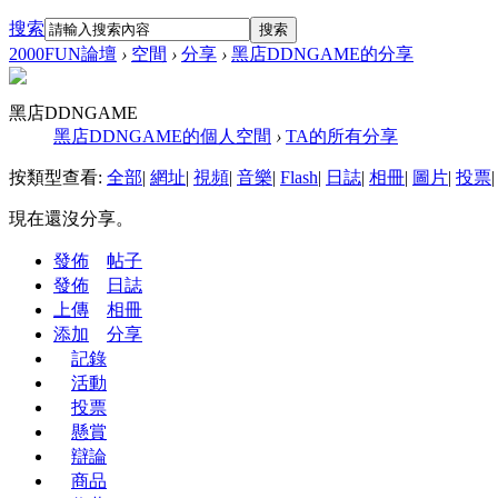
搜索
搜索
2000FUN論壇
›
空間
›
分享
›
黑店DDNGAME的分享
黑店DDNGAME
黑店DDNGAME的個人空間
›
TA的所有分享
按類型查看:
全部
|
網址
|
視頻
|
音樂
|
Flash
|
日誌
|
相冊
|
圖片
|
投票
|
現在還沒分享。
發佈
帖子
發佈
日誌
上傳
相冊
添加
分享
記錄
活動
投票
懸賞
辯論
商品