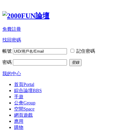
免費註冊
找回密碼
帳號
記住密碼
密碼
登錄
我的中心
首頁
Portal
綜合論壇
BBS
手遊
公會
Group
空間
Space
網頁遊戲
應用
購物