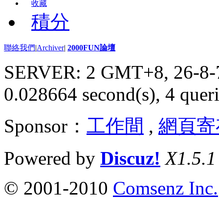
收藏
積分
聯絡我們
|
Archiver
|
2000FUN論壇
SERVER: 2 GMT+8, 26-8-
0.028664 second(s), 4 queri
Sponsor：
工作間
,
網頁寄
Powered by
Discuz!
X1.5.1
© 2001-2010
Comsenz Inc.