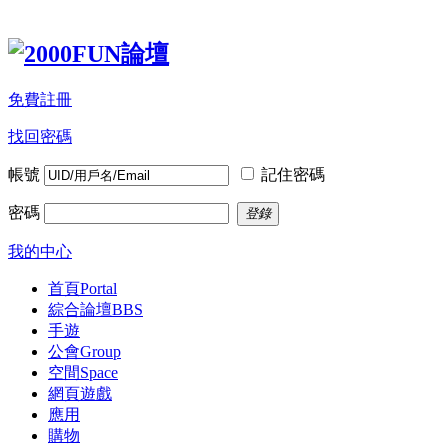
免費註冊
找回密碼
帳號
記住密碼
密碼
登錄
我的中心
首頁
Portal
綜合論壇
BBS
手遊
公會
Group
空間
Space
網頁遊戲
應用
購物