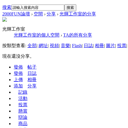
搜索
搜索
2000FUN論壇
›
空間
›
分享
›
光輝工作室的分享
光輝工作室
光輝工作室的個人空間
›
TA的所有分享
按類型查看:
全部
|
網址
|
視頻
|
音樂
|
Flash
|
日誌
|
相冊
|
圖片
|
投票
|
現在還沒分享。
發佈
帖子
發佈
日誌
上傳
相冊
添加
分享
記錄
活動
投票
懸賞
辯論
商品