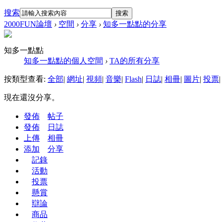
搜索
搜索
2000FUN論壇
›
空間
›
分享
›
知多一點點的分享
知多一點點
知多一點點的個人空間
›
TA的所有分享
按類型查看:
全部
|
網址
|
視頻
|
音樂
|
Flash
|
日誌
|
相冊
|
圖片
|
投票
|
現在還沒分享。
發佈
帖子
發佈
日誌
上傳
相冊
添加
分享
記錄
活動
投票
懸賞
辯論
商品