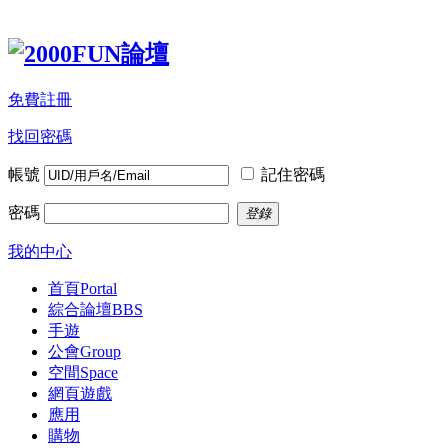
免費註冊
找回密碼
帳號
記住密碼
密碼
登錄
我的中心
首頁
Portal
綜合論壇
BBS
手遊
公會
Group
空間
Space
網頁遊戲
應用
購物