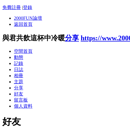
免費註冊
|
登錄
2000FUN論壇
返回首頁
與君共飲這杯中冷暖
分享
https://www.20
空間首頁
動態
記錄
日誌
相冊
主題
分享
好友
留言板
個人資料
好友