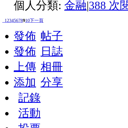
個人分類:
金融
|
388 次
1
2
3
4
5
6
7
8
9
10
下一頁
發佈
帖子
發佈
日誌
上傳
相冊
添加
分享
記錄
活動