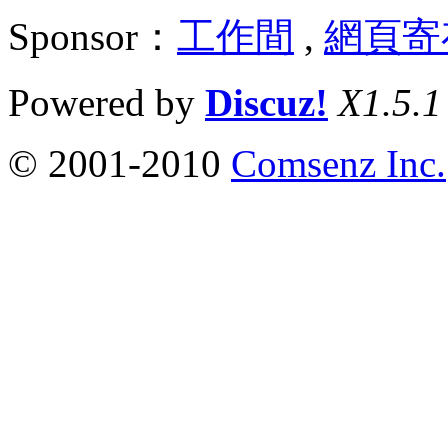
Sponsor：
工作間
,
網頁寄
Powered by
Discuz!
X1.5.1
© 2001-2010
Comsenz Inc.