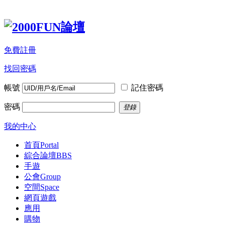
免費註冊
找回密碼
帳號
記住密碼
密碼
登錄
我的中心
首頁
Portal
綜合論壇
BBS
手遊
公會
Group
空間
Space
網頁遊戲
應用
購物