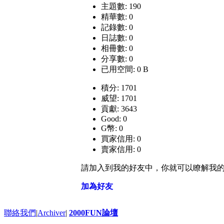
主題數: 190
精華數: 0
記錄數: 0
日誌數: 0
相冊數: 0
分享數: 0
已用空間: 0 B
積分: 1701
威望: 1701
貢獻: 3643
Good: 0
G幣: 0
買家信用: 0
賣家信用: 0
請加入到我的好友中，你就可以瞭解我
加為好友
聯絡我們
|
Archiver
|
2000FUN論壇