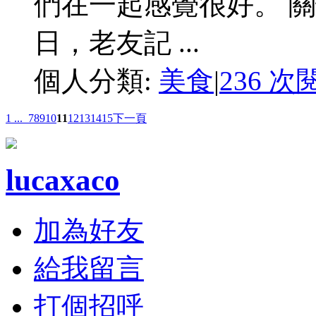
們在一起感覺很好。 
日，老友記 ...
個人分類:
美食
|
236 次
1 ...
7
8
9
10
11
12
13
14
15
下一頁
lucaxaco
加為好友
給我留言
打個招呼