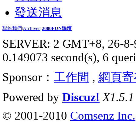
發送消息
聯絡我們
|
Archiver
|
2000FUN論壇
SERVER: 2 GMT+8, 26-8-
0.149073 second(s), 6 queri
Sponsor：
工作間
,
網頁寄
Powered by
Discuz!
X1.5.1
© 2001-2010
Comsenz Inc.