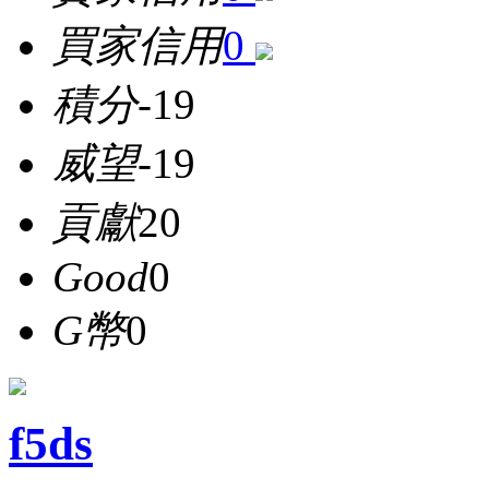
買家信用
0
積分
-19
威望
-19
貢獻
20
Good
0
G幣
0
f5ds