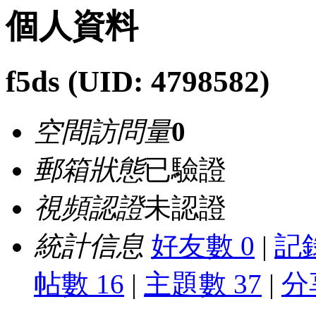
個人資料
f5ds
(UID: 4798582)
空間訪問量
0
郵箱狀態
已驗證
視頻認證
未認證
統計信息
好友數 0
|
記錄
帖數 16
|
主題數 37
|
分