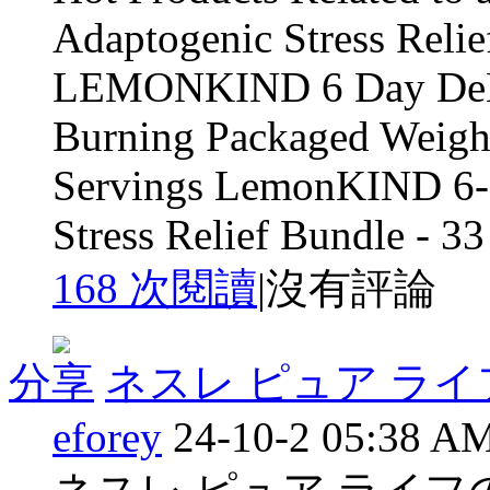
Adaptogenic Stress Relie
LEMONKIND 6 Day DeBL
Burning Packaged Weight
Servings LemonKIND 6-D
Stress Relief Bundle - 33 
168 次閱讀
|
沒有評論
分享
ネスレ ピュア ラ
eforey
24-10-2 05:38 A