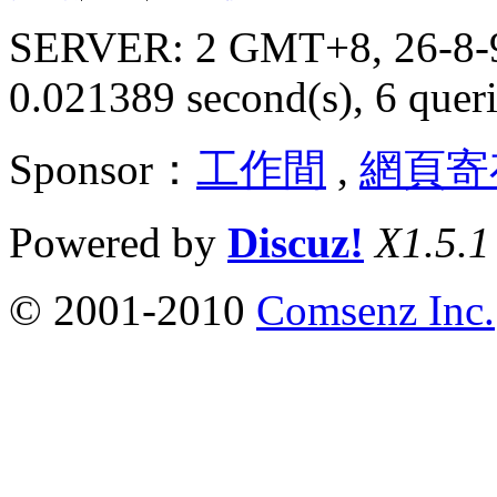
SERVER: 2 GMT+8, 26-8-
0.021389 second(s), 6 queri
Sponsor：
工作間
,
網頁寄
Powered by
Discuz!
X1.5.1
© 2001-2010
Comsenz Inc.