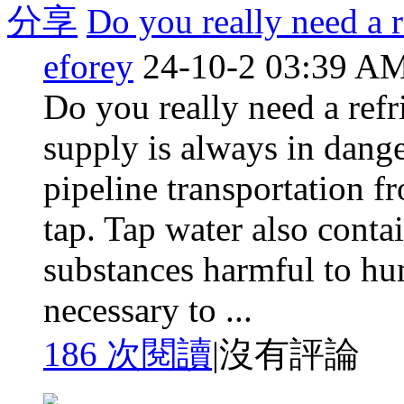
分享
Do you really need a re
eforey
24-10-2 03:39 A
Do you really need a refr
supply is always in dang
pipeline transportation f
tap. Tap water also conta
substances harmful to hum
necessary to ...
186 次閱讀
|
沒有評論