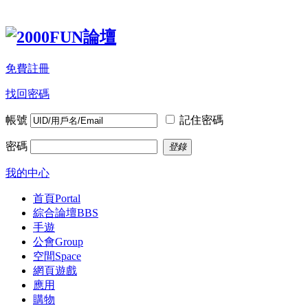
免費註冊
找回密碼
帳號
記住密碼
密碼
登錄
我的中心
首頁
Portal
綜合論壇
BBS
手遊
公會
Group
空間
Space
網頁遊戲
應用
購物