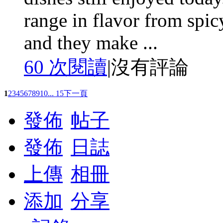
range in flavor from spic
and they make ...
60 次閱讀
|
沒有評論
1
2
3
4
5
6
7
8
9
10
... 15
下一頁
發佈
帖子
發佈
日誌
上傳
相冊
添加
分享