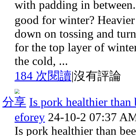
with padding in between. 
good for winter? Heavier 
down on tossing and turn
for the top layer of winte
the cold, ...
184 次閱讀
|
沒有評論
分享
Is pork healthier than
eforey
24-10-2 07:37 A
Is pork healthier than be