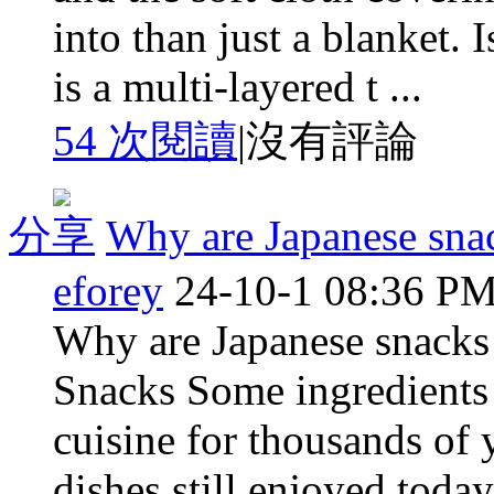
into than just a blanket. I
is a multi-layered t ...
54 次閱讀
|
沒有評論
分享
Why are Japanese sna
eforey
24-10-1 08:36 P
Why are Japanese snacks 
Snacks Some ingredients 
cuisine for thousands of y
dishes still enjoyed today