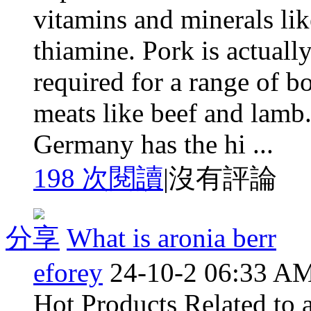
vitamins and minerals li
thiamine. Pork is actuall
required for a range of b
meats like beef and lamb
Germany has the hi ...
198 次閱讀
|
沒有評論
分享
What is aronia berr
eforey
24-10-2 06:33 A
Hot Products Related to 