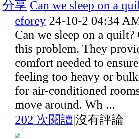
分享
Can we sleep on a qui
eforey
24-10-2 04:34 A
Can we sleep on a quilt? Q
this problem. They provi
comfort needed to ensure 
feeling too heavy or bulky
for air-conditioned rooms,
move around. Wh ...
202 次閱讀
|
沒有評論