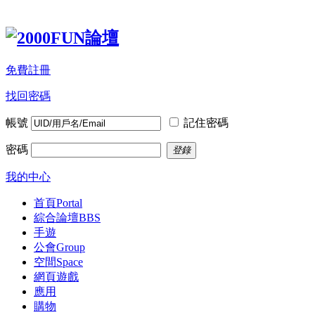
免費註冊
找回密碼
帳號
記住密碼
密碼
登錄
我的中心
首頁
Portal
綜合論壇
BBS
手遊
公會
Group
空間
Space
網頁遊戲
應用
購物