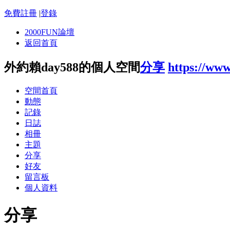
免費註冊
|
登錄
2000FUN論壇
返回首頁
外約賴day588的個人空間
分享
https://ww
空間首頁
動態
記錄
日誌
相冊
主題
分享
好友
留言板
個人資料
分享