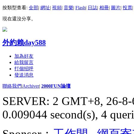
按類型查看:
全部
|
網址
|
視頻
|
音樂
|
Flash
|
日誌
|
相冊
|
圖片
|
投票
|
現在還沒分享。
外約賴day588
加為好友
給我留言
打個招呼
發送消息
聯絡我們
|
Archiver
|
2000FUN論壇
SERVER: 2 GMT+8, 26-8-
0.009044 second(s), 4 queri
Sponsor：
工作間
,
網頁寄