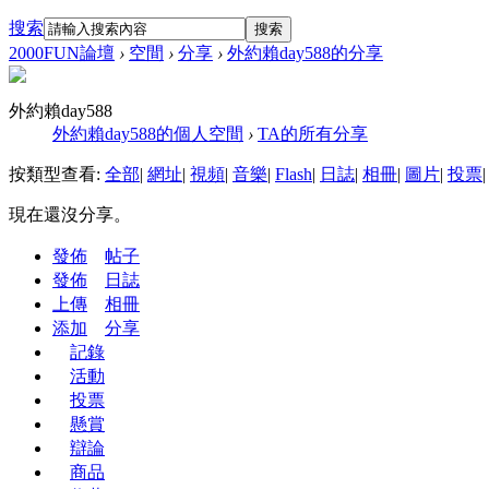
搜索
搜索
2000FUN論壇
›
空間
›
分享
›
外約賴day588的分享
外約賴day588
外約賴day588的個人空間
›
TA的所有分享
按類型查看:
全部
|
網址
|
視頻
|
音樂
|
Flash
|
日誌
|
相冊
|
圖片
|
投票
|
現在還沒分享。
發佈
帖子
發佈
日誌
上傳
相冊
添加
分享
記錄
活動
投票
懸賞
辯論
商品