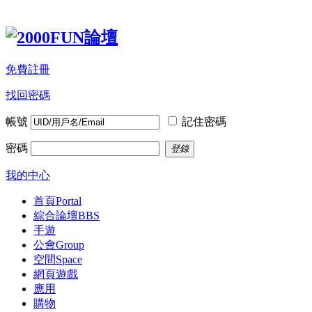
免費註冊
找回密碼
帳號
記住密碼
密碼
登錄
我的中心
首頁
Portal
綜合論壇
BBS
手遊
公會
Group
空間
Space
網頁遊戲
應用
購物