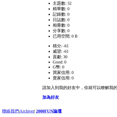
主題數: 32
精華數: 0
記錄數: 0
日誌數: 0
相冊數: 0
分享數: 0
已用空間: 0 B
積分: -61
威望: -61
貢獻: 30
Good: 0
G幣: 0
買家信用: 0
賣家信用: 0
請加入到我的好友中，你就可以瞭解我
加為好友
聯絡我們
|
Archiver
|
2000FUN論壇