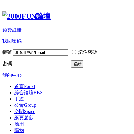
免費註冊
找回密碼
帳號
記住密碼
密碼
登錄
我的中心
首頁
Portal
綜合論壇
BBS
手遊
公會
Group
空間
Space
網頁遊戲
應用
購物