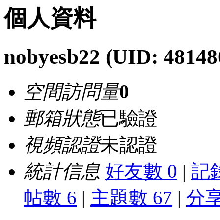
個人資料
nobyesb22
(UID: 48148
空間訪問量
0
郵箱狀態
已驗證
視頻認證
未認證
統計信息
好友數 0
|
記錄
帖數 6
|
主題數 67
|
分享