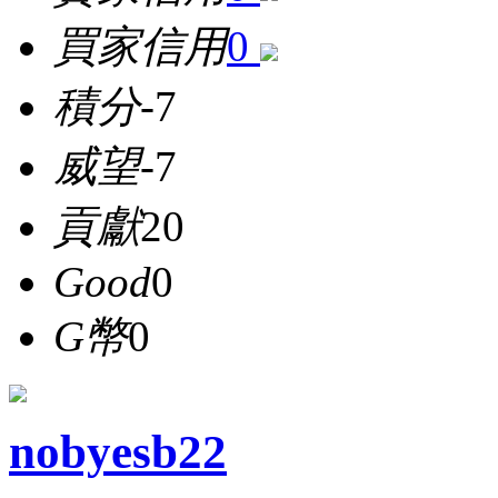
買家信用
0
積分
-7
威望
-7
貢獻
20
Good
0
G幣
0
nobyesb22