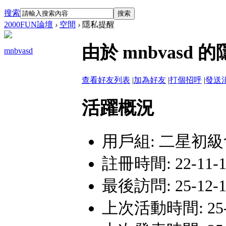
搜索
搜索
2000FUN論壇
›
空間
›
隱私提醒
由於 mnbvas
mnbvasd
查看好友列表
|
加為好友
|
打個招呼
|
發送
活躍概況
用戶組:
二星初級
註冊時間: 22-11-17
最後訪問: 25-12-12
上次活動時間: 25-12