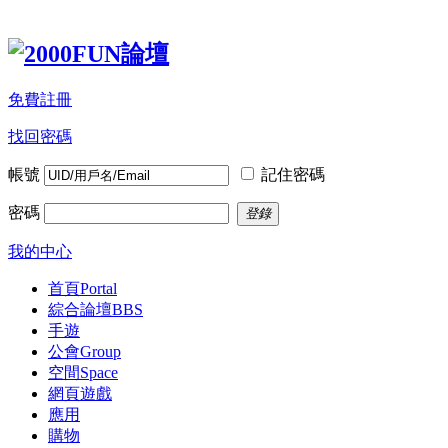
免費註冊
找回密碼
帳號
記住密碼
密碼
登錄
我的中心
首頁
Portal
綜合論壇
BBS
手遊
公會
Group
空間
Space
網頁遊戲
應用
購物