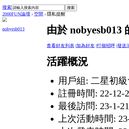
搜索
搜索
2000FUN論壇
›
空間
›
隱私提醒
由於 nobyesb
nobyesb013
查看好友列表
|
加為好友
|
打個招呼
|
發送
活躍概況
用戶組:
二星初級
註冊時間: 22-12-22
最後訪問: 23-1-21 
上次活動時間: 23-1-