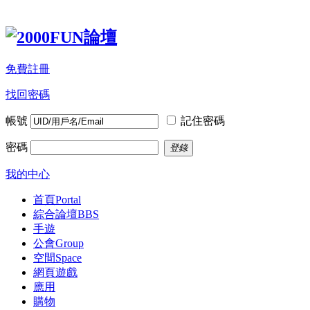
免費註冊
找回密碼
帳號
記住密碼
密碼
登錄
我的中心
首頁
Portal
綜合論壇
BBS
手遊
公會
Group
空間
Space
網頁遊戲
應用
購物