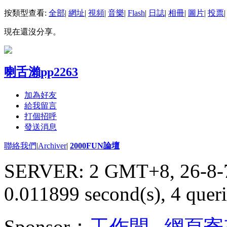
按類型查看:
全部
|
網址
|
視頻
|
音樂
|
Flash
|
日誌
|
相冊
|
圖片
|
投票
|
現在還沒分享。
喇舌瀨pp2263
加為好友
給我留言
打個招呼
發送消息
聯絡我們
|
Archiver
|
2000FUN論壇
SERVER: 2 GMT+8, 26-8-
0.011899 second(s), 4 queri
Sponsor：
工作間
,
網頁寄