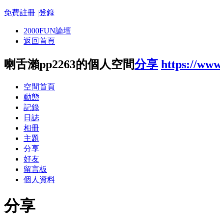
免費註冊
|
登錄
2000FUN論壇
返回首頁
喇舌瀨pp2263的個人空間
分享
https://ww
空間首頁
動態
記錄
日誌
相冊
主題
分享
好友
留言板
個人資料
分享