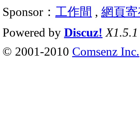
Sponsor：
工作間
,
網頁寄
Powered by
Discuz!
X1.5.1
© 2001-2010
Comsenz Inc.