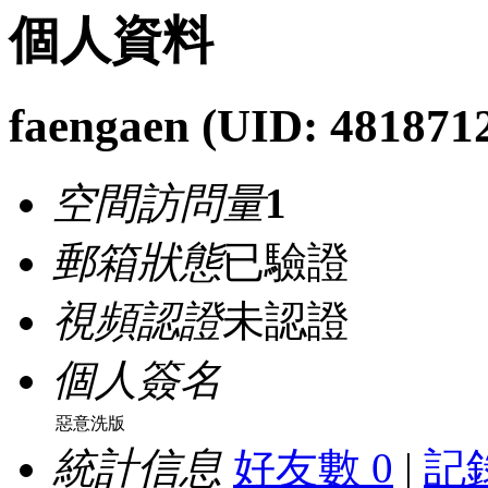
個人資料
faengaen
(UID: 481871
空間訪問量
1
郵箱狀態
已驗證
視頻認證
未認證
個人簽名
惡意洗版
統計信息
好友數 0
|
記錄