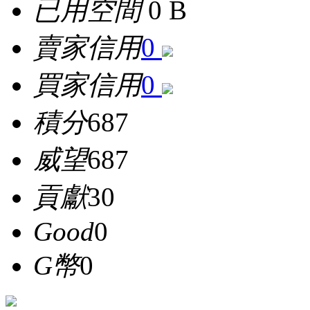
已用空間
0 B
賣家信用
0
買家信用
0
積分
687
威望
687
貢獻
30
Good
0
G幣
0