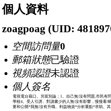
個人資料
zoagpoag
(UID: 481897
空間訪問量
0
郵箱狀態
已驗證
視頻認證
未認證
個人簽名
電視電台藉口。另當別論：1。自己無/沒有問題,市民有問
學校4。受人引誘、對讀書少的人無/沒有影響，慢慢看/睇
要和公開*我無/沒有升職、利益物資*分析重點*求助。