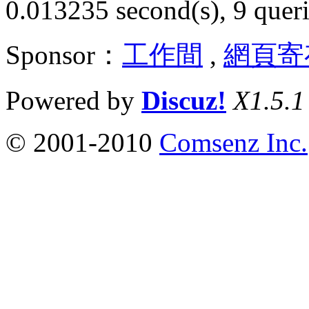
0.013235 second(s), 9 queri
Sponsor：
工作間
,
網頁寄
Powered by
Discuz!
X1.5.1
© 2001-2010
Comsenz Inc.