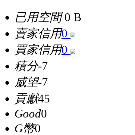
已用空間
0 B
賣家信用
0
買家信用
0
積分
-7
威望
-7
貢獻
45
Good
0
G幣
0