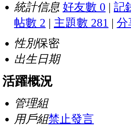
統計信息
好友數 0
|
記錄
帖數 2
|
主題數 281
|
分
性別
保密
出生日期
活躍概況
管理組
用戶組
禁止發言