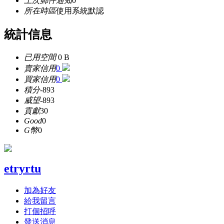
上次郵件通知
0
所在時區
使用系統默認
統計信息
已用空間
0 B
賣家信用
0
買家信用
0
積分
-893
威望
-893
貢獻
30
Good
0
G幣
0
etryrtu
加為好友
給我留言
打個招呼
發送消息