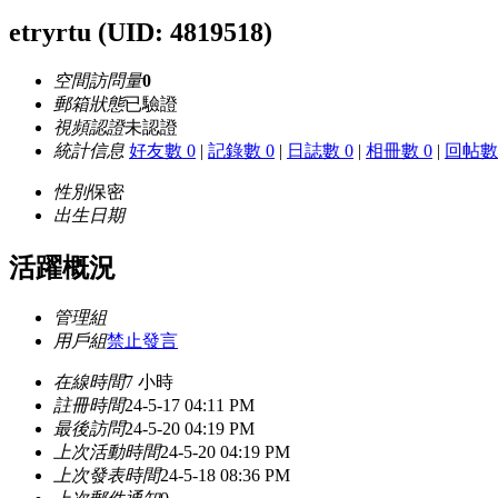
etryrtu
(UID: 4819518)
空間訪問量
0
郵箱狀態
已驗證
視頻認證
未認證
統計信息
好友數 0
|
記錄數 0
|
日誌數 0
|
相冊數 0
|
回帖數 
性別
保密
出生日期
活躍概況
管理組
用戶組
禁止發言
在線時間
7 小時
註冊時間
24-5-17 04:11 PM
最後訪問
24-5-20 04:19 PM
上次活動時間
24-5-20 04:19 PM
上次發表時間
24-5-18 08:36 PM