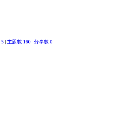
5
|
主題數 160
|
分享數 0