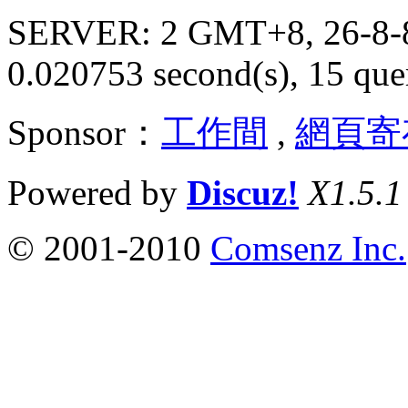
SERVER: 2 GMT+8, 26-8-
0.020753 second(s), 15 quer
Sponsor：
工作間
,
網頁寄
Powered by
Discuz!
X1.5.1
© 2001-2010
Comsenz Inc.