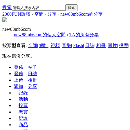
搜索
搜索
2000FUN論壇
›
空間
›
分享
›
new88mb6com的分享
new88mb6com
new88mb6com的個人空間
›
TA的所有分享
按類型查看:
全部
|
網址
|
視頻
|
音樂
|
Flash
|
日誌
|
相冊
|
圖片
|
投票
|
現在還沒分享。
發佈
帖子
發佈
日誌
上傳
相冊
添加
分享
記錄
活動
投票
懸賞
辯論
商品