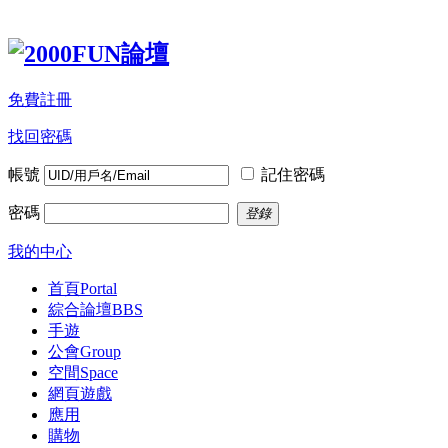
免費註冊
找回密碼
帳號
記住密碼
密碼
登錄
我的中心
首頁
Portal
綜合論壇
BBS
手遊
公會
Group
空間
Space
網頁遊戲
應用
購物