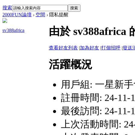
搜索
搜索
2000FUN論壇
›
空間
›
隱私提醒
由於 sv388af
sv388africa
查看好友列表
|
加為好友
|
打個招呼
|
發送
活躍概況
用戶組:
一星新手
註冊時間: 24-11-18
最後訪問: 24-11-18
上次活動時間: 24-11