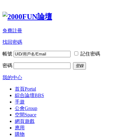
免費註冊
找回密碼
帳號
記住密碼
密碼
登錄
我的中心
首頁
Portal
綜合論壇
BBS
手遊
公會
Group
空間
Space
網頁遊戲
應用
購物