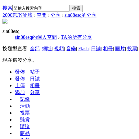
搜索
搜索
2000FUN論壇
›
空間
›
分享
›
sin88esq的分享
sin88esq
sin88esq的個人空間
›
TA的所有分享
按類型查看:
全部
|
網址
|
視頻
|
音樂
|
Flash
|
日誌
|
相冊
|
圖片
|
投票
|
現在還沒分享。
發佈
帖子
發佈
日誌
上傳
相冊
添加
分享
記錄
活動
投票
懸賞
辯論
商品