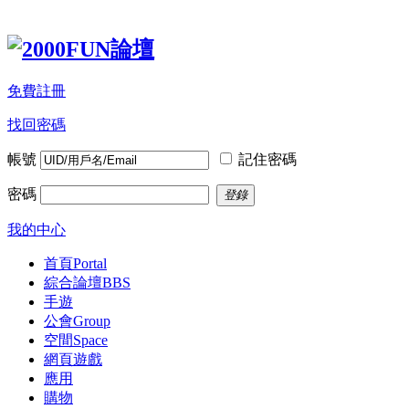
免費註冊
找回密碼
帳號
記住密碼
密碼
登錄
我的中心
首頁
Portal
綜合論壇
BBS
手遊
公會
Group
空間
Space
網頁遊戲
應用
購物