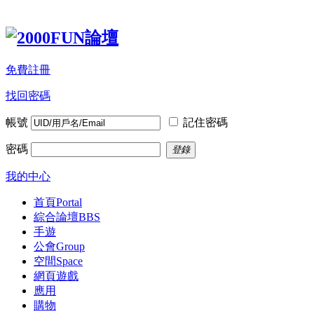
免費註冊
找回密碼
帳號
記住密碼
密碼
登錄
我的中心
首頁
Portal
綜合論壇
BBS
手遊
公會
Group
空間
Space
網頁遊戲
應用
購物