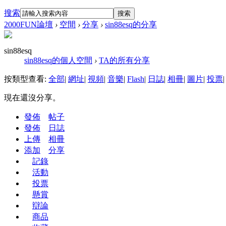
搜索
搜索
2000FUN論壇
›
空間
›
分享
›
sin88esq的分享
sin88esq
sin88esq的個人空間
›
TA的所有分享
按類型查看:
全部
|
網址
|
視頻
|
音樂
|
Flash
|
日誌
|
相冊
|
圖片
|
投票
|
現在還沒分享。
發佈
帖子
發佈
日誌
上傳
相冊
添加
分享
記錄
活動
投票
懸賞
辯論
商品