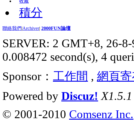
收藏
積分
聯絡我們
|
Archiver
|
2000FUN論壇
SERVER: 2 GMT+8, 26-8-
0.008472 second(s), 4 queri
Sponsor：
工作間
,
網頁寄
Powered by
Discuz!
X1.5.1
© 2001-2010
Comsenz Inc.