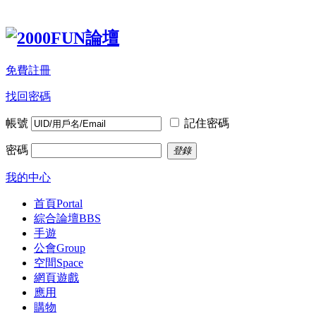
免費註冊
找回密碼
帳號
記住密碼
密碼
登錄
我的中心
首頁
Portal
綜合論壇
BBS
手遊
公會
Group
空間
Space
網頁遊戲
應用
購物