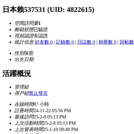
日本賴537531
(UID: 4822615)
空間訪問量
1
郵箱狀態
已驗證
視頻認證
未認證
統計信息
好友數 0
|
記錄數 0
|
日誌數 0
|
相冊數 0
|
回帖數 
性別
保密
出生日期
活躍概況
管理組
用戶組
禁止發言
在線時間
87 小時
註冊時間
24-11-22 05:56 PM
最後訪問
25-2-8 05:13 PM
上次活動時間
25-2-8 05:13 PM
上次發表時間
25-1-10 09:49 PM