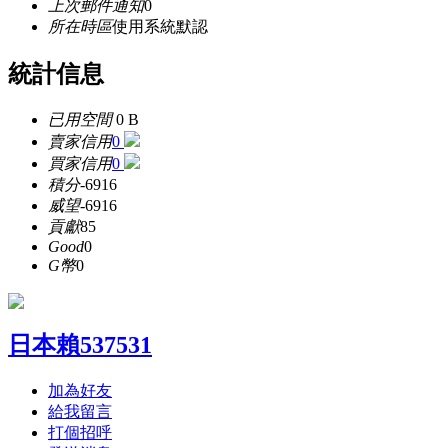
上次郵件通知
0
所在時區
使用系統默認
統計信息
已用空間
0 B
賣家信用
0
買家信用
0
積分
-6916
威望
-6916
貢獻
85
Good
0
G幣
0
日本賴537531
加為好友
給我留言
打個招呼