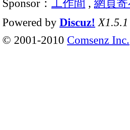
Sponsor：
工作間
,
網頁寄
Powered by
Discuz!
X1.5.1
© 2001-2010
Comsenz Inc.