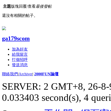
主題
版塊
回覆/查看
最後發帖
還沒有相關的帖子。
ga179scom
加為好友
給我留言
打個招呼
發送消息
聯絡我們
|
Archiver
|
2000FUN論壇
SERVER: 2 GMT+8, 26-8-
0.033403 second(s), 4 queri