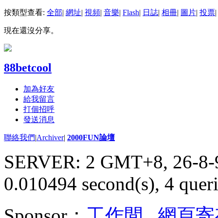
按類型查看:
全部
|
網址
|
視頻
|
音樂
|
Flash
|
日誌
|
相冊
|
圖片
|
投票
|
現在還沒分享。
88betcool
加為好友
給我留言
打個招呼
發送消息
聯絡我們
|
Archiver
|
2000FUN論壇
SERVER: 2 GMT+8, 26-8-
0.010494 second(s), 4 queri
Sponsor：
工作間
,
網頁寄