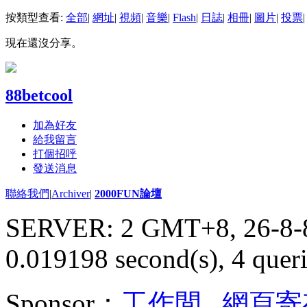
按類型查看:
全部
|
網址
|
視頻
|
音樂
|
Flash
|
日誌
|
相冊
|
圖片
|
投票
|
現在還沒分享。
88betcool
加為好友
給我留言
打個招呼
發送消息
聯絡我們
|
Archiver
|
2000FUN論壇
SERVER: 2 GMT+8, 26-8-
0.019198 second(s), 4 queri
Sponsor：
工作間
,
網頁寄