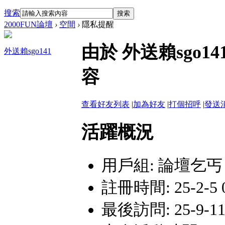
搜索
搜索
2000FUN論壇
›
空間
›
隱私提醒
由於 外送賴sgo
外送賴sgo141
容
查看好友列表
|
加為好友
|
打個招呼
|
發送
活躍概況
用戶組:
論壇乞丐
註冊時間: 25-2-5 0
最後訪問: 25-9-11 