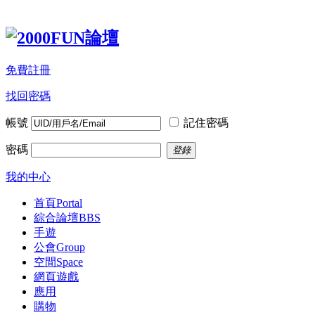
免費註冊
找回密碼
帳號
記住密碼
密碼
登錄
我的中心
首頁
Portal
綜合論壇
BBS
手遊
公會
Group
空間
Space
網頁遊戲
應用
購物