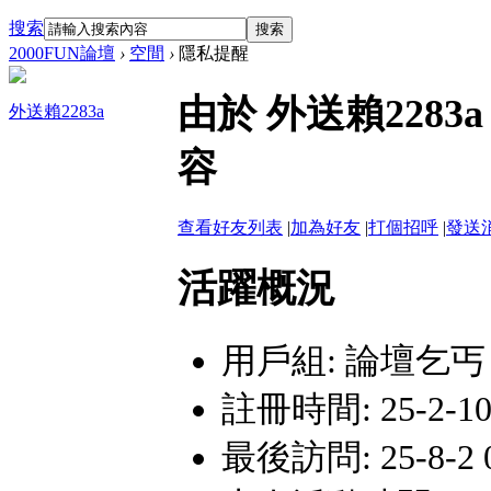
搜索
搜索
2000FUN論壇
›
空間
›
隱私提醒
由於 外送賴228
外送賴2283a
容
查看好友列表
|
加為好友
|
打個招呼
|
發送
活躍概況
用戶組:
論壇乞丐
註冊時間: 25-2-10 
最後訪問: 25-8-2 0