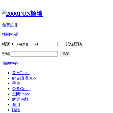
免費註冊
找回密碼
帳號
記住密碼
密碼
登錄
我的中心
首頁
Portal
綜合論壇
BBS
手遊
公會
Group
空間
Space
網頁遊戲
應用
購物