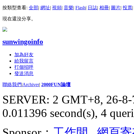
按類型查看:
全部
|
網址
|
視頻
|
音樂
|
Flash
|
日誌
|
相冊
|
圖片
|
投票
|
現在還沒分享。
sunwingoinfo
加為好友
給我留言
打個招呼
發送消息
聯絡我們
|
Archiver
|
2000FUN論壇
SERVER: 2 GMT+8, 26-8-
0.011396 second(s), 4 queri
Sponsor：
工作間
,
網頁寄