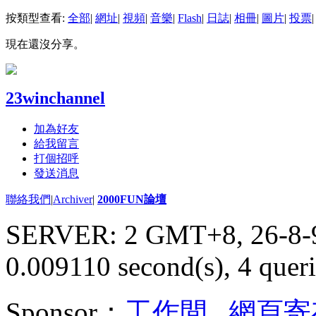
按類型查看:
全部
|
網址
|
視頻
|
音樂
|
Flash
|
日誌
|
相冊
|
圖片
|
投票
|
現在還沒分享。
23winchannel
加為好友
給我留言
打個招呼
發送消息
聯絡我們
|
Archiver
|
2000FUN論壇
SERVER: 2 GMT+8, 26-8-
0.009110 second(s), 4 queri
Sponsor：
工作間
,
網頁寄