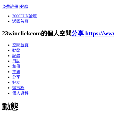
免費註冊
|
登錄
2000FUN論壇
返回首頁
23winclickcom的個人空間
分享
https://w
空間首頁
動態
記錄
日誌
相冊
主題
分享
好友
留言板
個人資料
動態