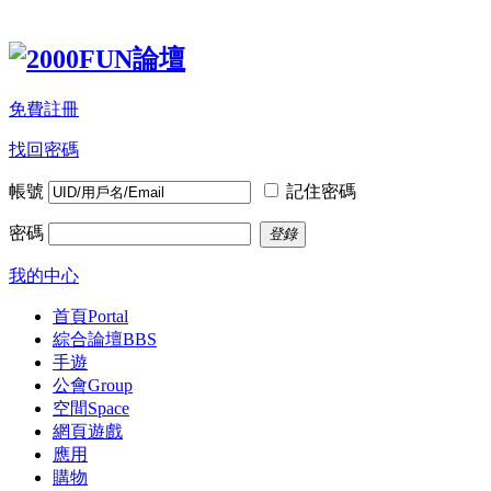
免費註冊
找回密碼
帳號
記住密碼
密碼
登錄
我的中心
首頁
Portal
綜合論壇
BBS
手遊
公會
Group
空間
Space
網頁遊戲
應用
購物