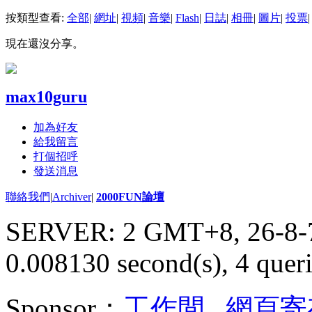
按類型查看:
全部
|
網址
|
視頻
|
音樂
|
Flash
|
日誌
|
相冊
|
圖片
|
投票
|
現在還沒分享。
max10guru
加為好友
給我留言
打個招呼
發送消息
聯絡我們
|
Archiver
|
2000FUN論壇
SERVER: 2 GMT+8, 26-8-
0.008130 second(s), 4 queri
Sponsor：
工作間
,
網頁寄