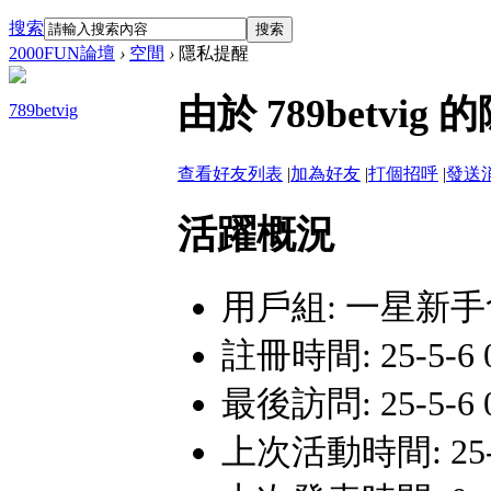
搜索
搜索
2000FUN論壇
›
空間
›
隱私提醒
由於 789betv
789betvig
查看好友列表
|
加為好友
|
打個招呼
|
發送
活躍概況
用戶組:
一星新手
註冊時間: 25-5-6 0
最後訪問: 25-5-6 0
上次活動時間: 25-5-