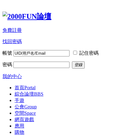
免費註冊
找回密碼
帳號
記住密碼
密碼
登錄
我的中心
首頁
Portal
綜合論壇
BBS
手遊
公會
Group
空間
Space
網頁遊戲
應用
購物