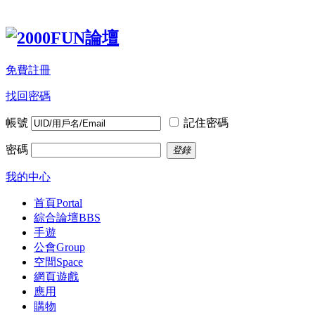
免費註冊
找回密碼
帳號
記住密碼
密碼
登錄
我的中心
首頁
Portal
綜合論壇
BBS
手遊
公會
Group
空間
Space
網頁遊戲
應用
購物