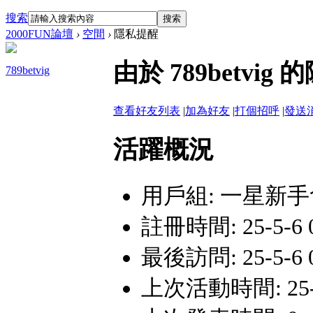
搜索
搜索
2000FUN論壇
›
空間
›
隱私提醒
由於 789betv
789betvig
查看好友列表
|
加為好友
|
打個招呼
|
發送
活躍概況
用戶組:
一星新手
註冊時間: 25-5-6 0
最後訪問: 25-5-6 0
上次活動時間: 25-5-