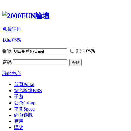
免費註冊
找回密碼
帳號
記住密碼
密碼
登錄
我的中心
首頁
Portal
綜合論壇
BBS
手遊
公會
Group
空間
Space
網頁遊戲
應用
購物