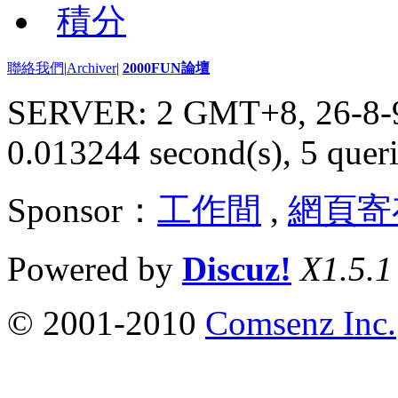
積分
聯絡我們
|
Archiver
|
2000FUN論壇
SERVER: 2 GMT+8, 26-8-
0.013244 second(s), 5 queri
Sponsor：
工作間
,
網頁寄
Powered by
Discuz!
X1.5.1
© 2001-2010
Comsenz Inc.