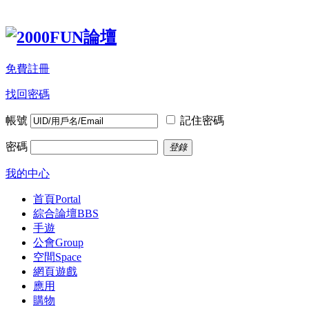
免費註冊
找回密碼
帳號
記住密碼
密碼
登錄
我的中心
首頁
Portal
綜合論壇
BBS
手遊
公會
Group
空間
Space
網頁遊戲
應用
購物