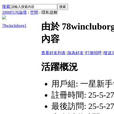
搜索
搜索
2000FUN論壇
›
空間
›
隱私提醒
由於 78wincl
78wincluborg1
內容
查看好友列表
|
加為好友
|
打個招呼
|
發送
活躍概況
用戶組:
一星新手
註冊時間: 25-5-27 
最後訪問: 25-5-27 