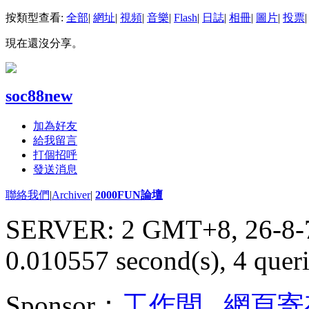
按類型查看:
全部
|
網址
|
視頻
|
音樂
|
Flash
|
日誌
|
相冊
|
圖片
|
投票
|
現在還沒分享。
soc88new
加為好友
給我留言
打個招呼
發送消息
聯絡我們
|
Archiver
|
2000FUN論壇
SERVER: 2 GMT+8, 26-8-
0.010557 second(s), 4 queri
Sponsor：
工作間
,
網頁寄