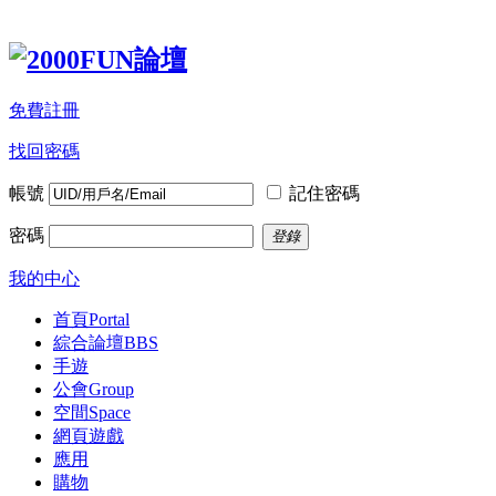
免費註冊
找回密碼
帳號
記住密碼
密碼
登錄
我的中心
首頁
Portal
綜合論壇
BBS
手遊
公會
Group
空間
Space
網頁遊戲
應用
購物