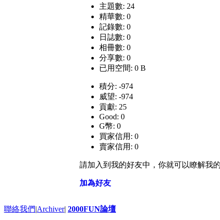
主題數: 24
精華數: 0
記錄數: 0
日誌數: 0
相冊數: 0
分享數: 0
已用空間: 0 B
積分: -974
威望: -974
貢獻: 25
Good: 0
G幣: 0
買家信用: 0
賣家信用: 0
請加入到我的好友中，你就可以瞭解我
加為好友
聯絡我們
|
Archiver
|
2000FUN論壇