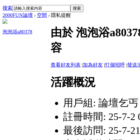
搜索
搜索
2000FUN論壇
›
空間
›
隱私提醒
由於 泡泡浴a80
泡泡浴a80378
容
查看好友列表
|
加為好友
|
打個招呼
|
發送
活躍概況
用戶組:
論壇乞丐
註冊時間: 25-7-2 0
最後訪問: 25-7-21 