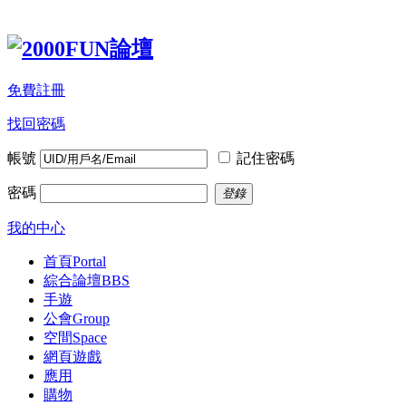
免費註冊
找回密碼
帳號
記住密碼
密碼
登錄
我的中心
首頁
Portal
綜合論壇
BBS
手遊
公會
Group
空間
Space
網頁遊戲
應用
購物