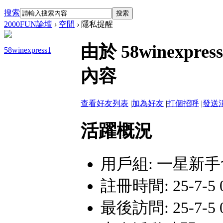
搜索
搜索
2000FUN論壇
›
空間
›
隱私提醒
由於 58winex
58winexpress1
內容
查看好友列表
|
加為好友
|
打個招呼
|
發送
活躍概況
用戶組:
一星新手
註冊時間: 25-7-5 
最後訪問: 25-7-5 