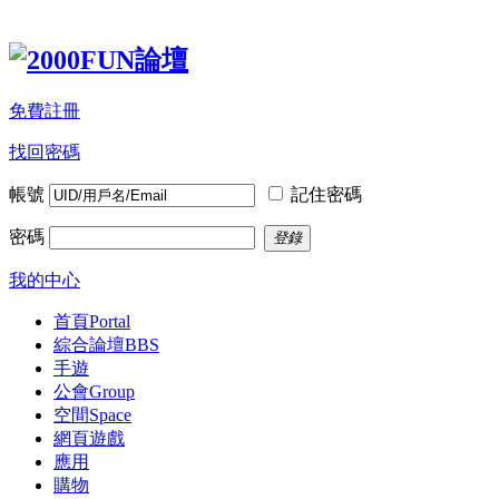
免費註冊
找回密碼
帳號
記住密碼
密碼
登錄
我的中心
首頁
Portal
綜合論壇
BBS
手遊
公會
Group
空間
Space
網頁遊戲
應用
購物