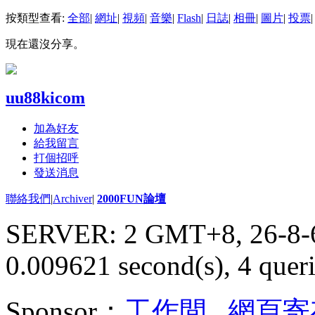
按類型查看:
全部
|
網址
|
視頻
|
音樂
|
Flash
|
日誌
|
相冊
|
圖片
|
投票
|
現在還沒分享。
uu88kicom
加為好友
給我留言
打個招呼
發送消息
聯絡我們
|
Archiver
|
2000FUN論壇
SERVER: 2 GMT+8, 26-8-
0.009621 second(s), 4 queri
Sponsor：
工作間
,
網頁寄