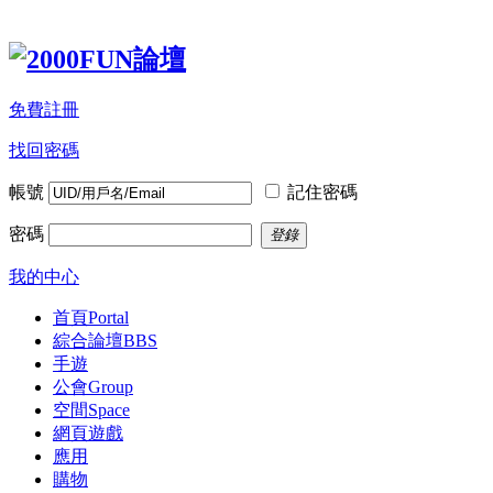
免費註冊
找回密碼
帳號
記住密碼
密碼
登錄
我的中心
首頁
Portal
綜合論壇
BBS
手遊
公會
Group
空間
Space
網頁遊戲
應用
購物