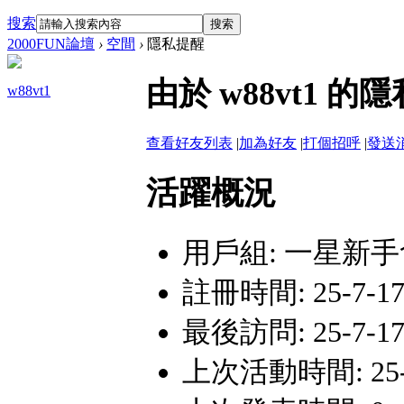
搜索
搜索
2000FUN論壇
›
空間
›
隱私提醒
由於 w88vt1
w88vt1
查看好友列表
|
加為好友
|
打個招呼
|
發送
活躍概況
用戶組:
一星新手
註冊時間: 25-7-17 
最後訪問: 25-7-17 
上次活動時間: 25-7-