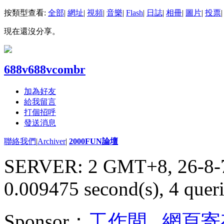
按類型查看:
全部
|
網址
|
視頻
|
音樂
|
Flash
|
日誌
|
相冊
|
圖片
|
投票
|
現在還沒分享。
688v688vcombr
加為好友
給我留言
打個招呼
發送消息
聯絡我們
|
Archiver
|
2000FUN論壇
SERVER: 2 GMT+8, 26-8-
0.009475 second(s), 4 queri
Sponsor：
工作間
,
網頁寄