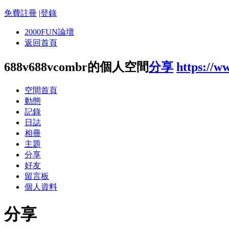
免費註冊
|
登錄
2000FUN論壇
返回首頁
688v688vcombr的個人空間
分享
https://w
空間首頁
動態
記錄
日誌
相冊
主題
分享
好友
留言板
個人資料
分享