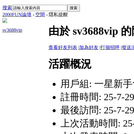
搜索
搜索
2000FUN論壇
›
空間
›
隱私提醒
由於 sv3688v
sv3688vip
查看好友列表
|
加為好友
|
打個招呼
|
發送
活躍概況
用戶組:
一星新手
註冊時間: 25-7-29 
最後訪問: 25-7-29 
上次活動時間: 25-7-