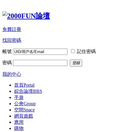
免費註冊
找回密碼
帳號
記住密碼
密碼
登錄
我的中心
首頁
Portal
綜合論壇
BBS
手遊
公會
Group
空間
Space
網頁遊戲
應用
購物